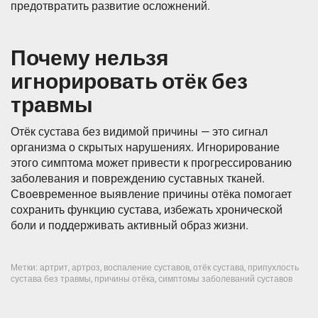
предотвратить развитие осложнений.
Почему нельзя
игнорировать отёк без
травмы
Отёк сустава без видимой причины — это сигнал
организма о скрытых нарушениях. Игнорирование
этого симптома может привести к прогрессированию
заболевания и повреждению суставных тканей.
Своевременное выявление причины отёка помогает
сохранить функцию сустава, избежать хронической
боли и поддерживать активный образ жизни.
Метки:
артрит
,
артроз
,
воспаление суставов
,
отёк сустава
,
припухлость
сустава без травмы
,
причины отёка
,
симптомы заболеваний суставов